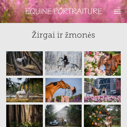
EQUINE PORTRAITURE
Žirgai ir žmonės